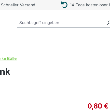
Schneller Versand
14 Tage kostenloser
nke Bälle
ink
Verkaufspre
0,80 €