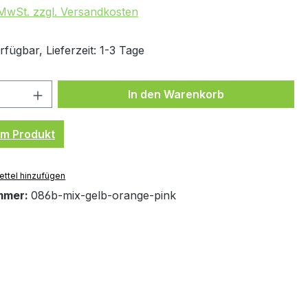
. MwSt. zzgl. Versandkosten
fügbar, Lieferzeit: 1-3 Tage
 Anzahl: Gib den gewünschten Wert ein 
In den Warenkorb
um Produkt
ttel hinzufügen
mmer:
086b-mix-gelb-orange-pink