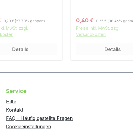
Regulärer Preis:
Regulärer Preis:
fspreis:
Verkaufspreis:
€
0,40 €
0,90 €
(27.78% gespart)
0,65 €
(38.46% gespa
nkl. MwSt. zzgl.
Preise inkl. MwSt. zzgl.
kosten
Versandkosten
Details
Details
Service
Hilfe
Kontakt
FAQ - Häufig gestellte Fragen
Cookieeinstellungen