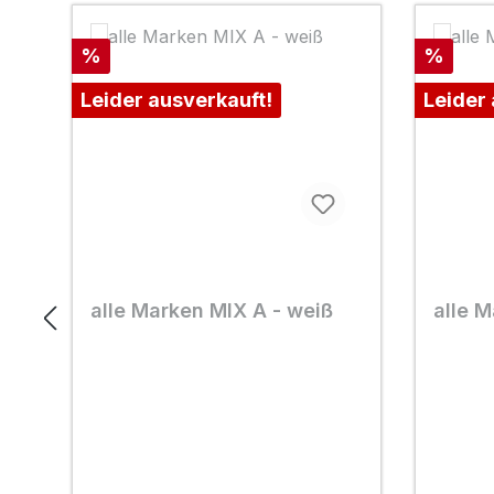
Rabatt
Rabatt
%
%
Leider ausverkauft!
Leider
alle Marken MIX A - weiß
alle M