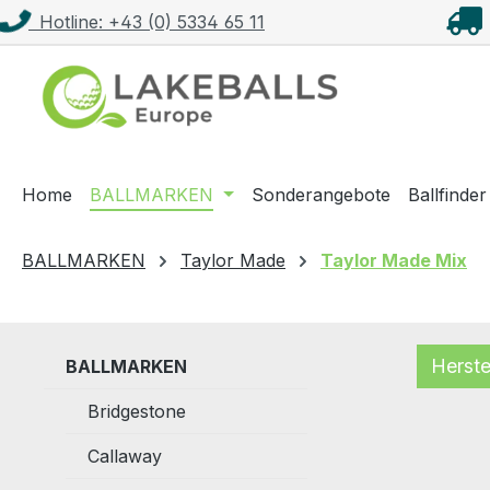
Hotline: +43 (0) 5334 65 11
m Hauptinhalt springen
Zur Suche springen
Zur Hauptnavigation springen
Home
BALLMARKEN
Sonderangebote
Ballfinder
BALLMARKEN
Taylor Made
Taylor Made Mix
Herste
BALLMARKEN
Bridgestone
Callaway