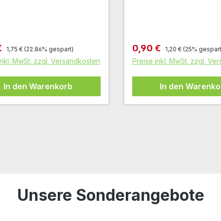
Regulärer Preis:
Regulärer Preis:
fspreis:
Verkaufspreis:
€
0,90 €
1,75 €
(22.86% gespart)
1,20 €
(25% gespart
inkl. MwSt. zzgl. Versandkosten
Preise inkl. MwSt. zzgl. Ve
In den Warenkorb
In den Warenko
Unsere Sonderangebote