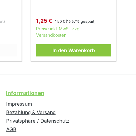
Regulärer Preis:
Verkaufspreis:
Ve
1,25 €
0
rt)
1,50 €
(16.67% gespart)
Preise inkl. MwSt. zzgl.
Pr
Versandkosten
Ve
In den Warenkorb
Informationen
Impressum
Bezahlung & Versand
Privatsphäre / Datenschutz
AGB