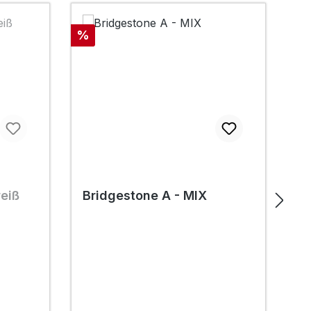
Rabatt
Ra
%
%
weiß
Bridgestone A - MIX
B