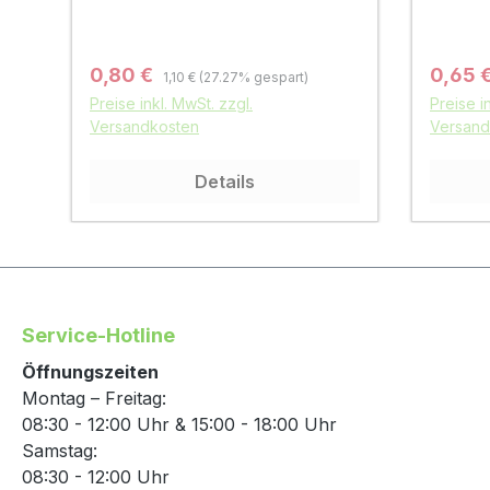
Regulärer Preis:
Verkaufspreis:
Verkau
0,80 €
0,65 
1,10 €
(27.27% gespart)
Preise inkl. MwSt. zzgl.
Preise i
Versandkosten
Versand
Details
Service-Hotline
Öffnungszeiten
Montag – Freitag:
08:30 - 12:00 Uhr & 15:00 - 18:00 Uhr
Samstag:
08:30 - 12:00 Uhr